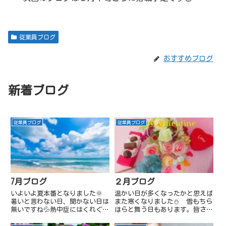
従業員ブログ
おすすめブログ
新着ブログ
従業員ブログ
従業員ブログ
7月ブログ
２月ブログ
いよいよ夏本番となりました🌞
温かい日が多くなったかと思えば
暑いと言わない日、聞かない日は
また寒くなりました⛄ 雪もちら
無いですね💦熱中症にはくれぐれ
ほらと舞う日もあります。皆さん
も気を付けましょう。ワンカル5
風邪などひかれていませんか？初
月30日また社長の突然の声掛け
ゑびす祭り先日、初ゑびす祭りで