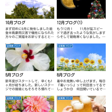
ったので涼しく快適な気温でし
来、慌ただしい日々でした。お陰
た。歩くと蒸し暑くなってきまし
様で今年もたくさんの新規業...
たけど...
10月ブログ
12月ブログ(1)
まず初めに9月に発生しました能
もう12月！ 11月が猛スピー
登半島豪雨災害で犠牲になられた
ドで過ぎ去ったような気がします
方々のご冥福をお祈りするととも
💦そして朝晩寒くなりました。洗
に、被災されました皆様に心から
濯物を干しに外へ出るのが億劫に
のお見舞いを申し上げます。度重
なります😓12月は忘年会シーズ
従業員ブログ
従業員ブログ
なる災害にすごく心を痛めており
ンですね🍻 シンテックでは12
ます。皆様の安全と一日も早い復
月7日に下請けさんもご招待し、
旧・復興をお祈り申し上げま
忘年会を予定しています。社
す。...
長...
5月ブログ
8月ブログ
新年度がスタートして、早くも1
暑中お見舞い申し上げます。毎日
ヶ月が経ちました。新しいステー
『暑いっ💦』って何回言ってるで
ジでの環境にもそろそろ慣れてき
しょうか😓 何回聞いているで
た頃でしょうか。5月はこどもの
しょうか😓言っても涼しくはな
日🎏 青空の下、のびのびと泳ぐ
らないのについつい口にしてしま
従業員ブログ
従業員ブログ
こいのぼりの光景もよく目にしま
す。職人さんには申し訳ないけど
す。静かに進む変化と私たちのこ
事務所はクーラー無では居られま
れから現在の世界情勢の影響は
せん。私、風邪ひいてしましまし