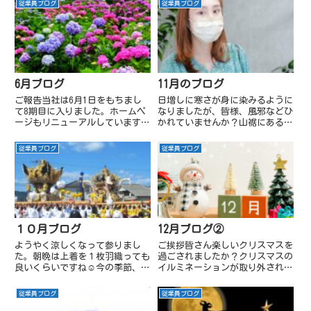
従業員ブログ
従業員ブログ
でワンカルへ。今回も女子二人は
姫路総社へ行ってきました。仕事
参加出来ず😢ヤング席はタブレ
終わりに従業員も一緒に行ったの
ットを手早く使いこなしあっとい
ですが、お腹がペコペコだった
う...
の...
6月ブログ
11月のブログ
ご報告当社は6月1日をもちまし
日増しに寒さが身に染みるように
て8期目に入りました。ホームペ
なりましたが、皆様、風邪などひ
ージもリニューアルしていますの
かれていませんか？山裾にある事
でお時間ある時にでも見ていただ
務所は朝イチは一段と寒いんです
けたら嬉しいです。8期も出会い
🐧 事務所の温度がマイナスにな
従業員ブログ
従業員ブログ
とご縁を大切に皆様から愛され頼
る嫌な季節が近づいて来ました
られる会社を築いて行きたいと思
💦 普通なら11月に暖房器具を
っています。そして嬉しいご報
出すのはまだ早いでしょうが、小
告...
さ...
１０月ブログ
12月ブログ②
ようやく涼しくなって参りまし
ご挨拶皆さん楽しいクリスマスを
た。朝晩は上着を１枚羽織っても
過ごされましたか？クリスマスの
良いくらいですね☺今の季節、過
イルミネーションが取り外され次
ごしやすくてとっても嬉しいで
は慌ただしくお正月の準備が始ま
す。大神神社先日、奈良の大神神
りました。2025年の (株)シンテ
従業員ブログ
従業員ブログ
社へ行ってきました。雨上がりだ
ックは順調に入札を取る事が出