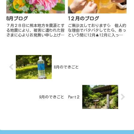
確...
た。...
8月ブログ
1２月のブログ
７月２８日に熊本地方を震源とす
ご無沙汰しております💦 個人的
る地震により、被害に遭われた皆
な理由でバタバタしてたら、あっ
さまに心よりお見舞い申し上げま
という間に12月🎄12月に入って
す。大切なご家族、友人を亡くさ
からもバタバタが続き、気が付け
れた皆さまには、謹んでお悔やみ
ばもう12月中旬💦 さすが師走
申し上げます。突然の災害で不安
です。仕事は少し落ち着きつつあ
な日々を過ごされていることと思
るのか倉庫前でくつろぐ職人さん
います。さらに厳しい暑さが続
達の姿が有りました。たまに
く...
は...
8月のできごと
9月のできごと Part２